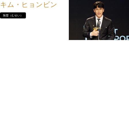
キム・ヒョンビン
無聲（むせい）