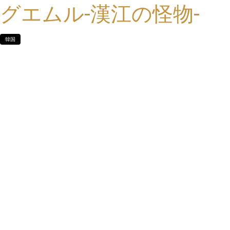
グエムル-漢江の怪物-
韓国