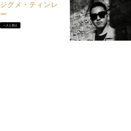
ジグメ・ティンレ
ー
一人と四人