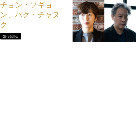
チョン・ソギョ
ン、パク・チャヌ
ク
別れる決心