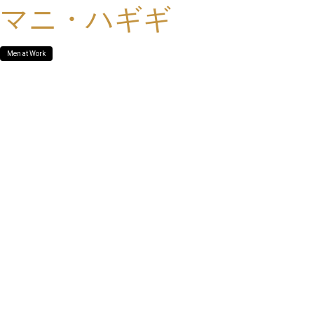
マニ・ハギギ
Men at Work