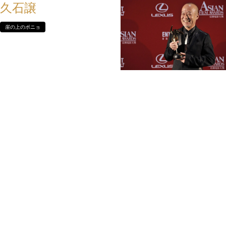
久石譲
崖の上のポニョ