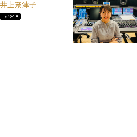
井上奈津子
ゴジラ-1.0