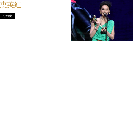
恵英紅
心の魔