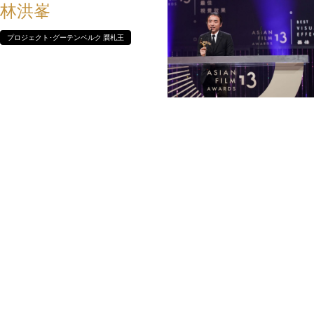
林洪峯
プロジェクト･グーテンベルク 贋札王