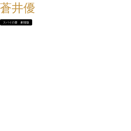
蒼井優
スパイの妻 劇場版