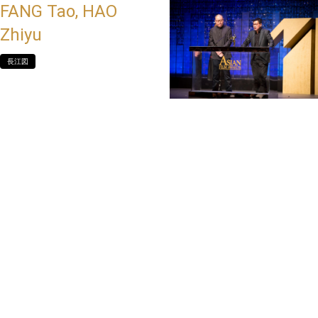
FANG Tao, HAO
Zhiyu
長江図