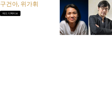
구건아, 위가휘
매드 디텍티브