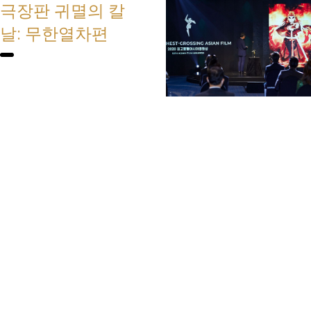
극장판 귀멸의 칼
날: 무한열차편