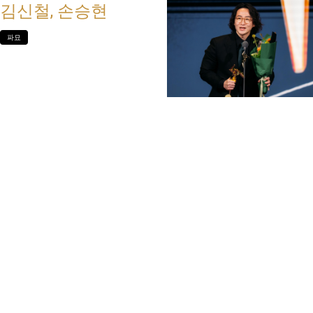
김신철, 손승현
파묘