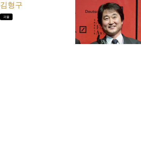
김형구
괴물