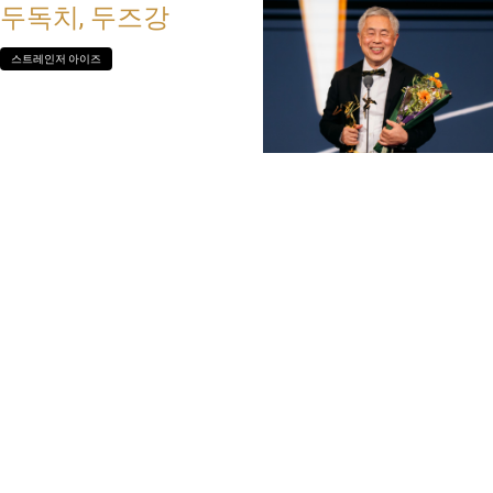
두독치, 두즈강
스트레인저 아이즈