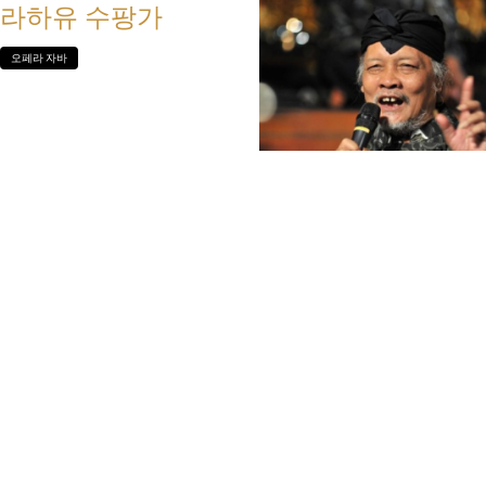
라하유 수팡가
오페라 자바