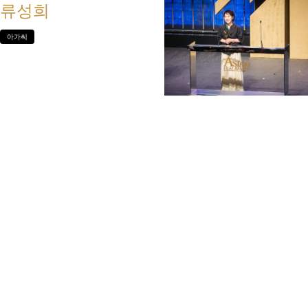
류성희
아가씨