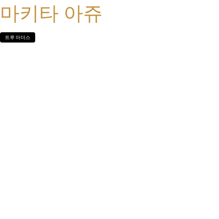
마키타 아쥬
트루 마더스