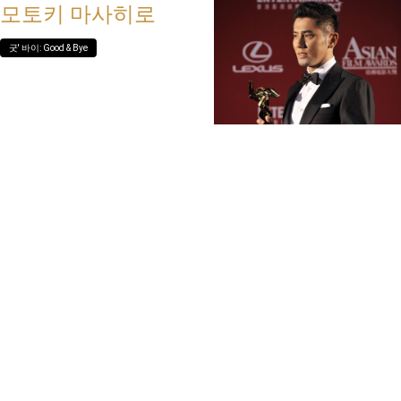
모토키 마사히로
굿' 바이: Good & Bye