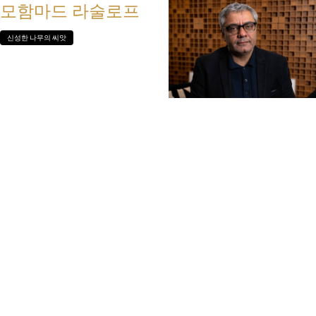
모함마드 라술로프
신성한 나무의 씨앗