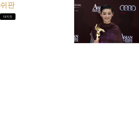
쉬판
대지진