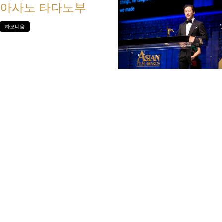
아사노 타다노부
하모니움