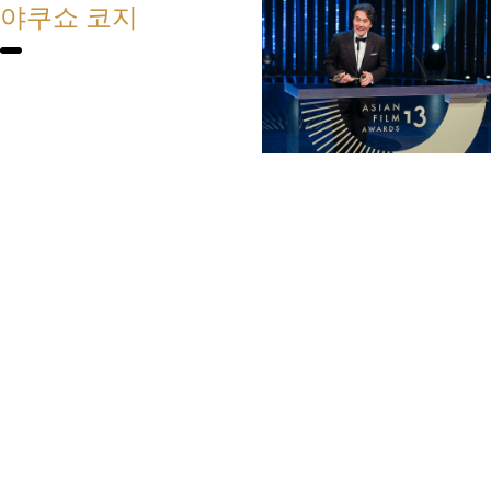
야쿠쇼 코지