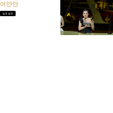
여얀얀
일로 일로