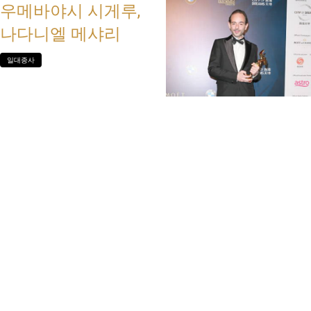
우메바야시 시게루,
나다니엘 메샤리
일대종사