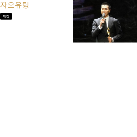
자오유팅
맹갑