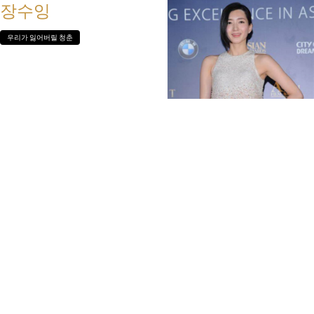
장수잉
우리가 잃어버릴 청춘