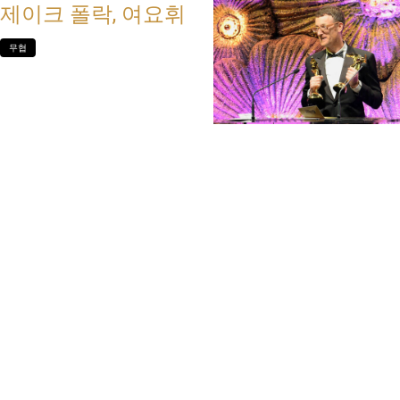
제이크 폴락, 여요휘
무협