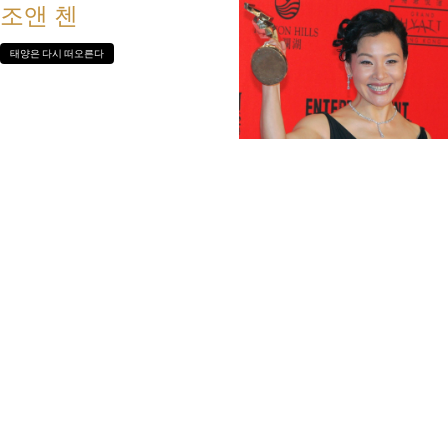
조앤 첸
태양은 다시 떠오른다