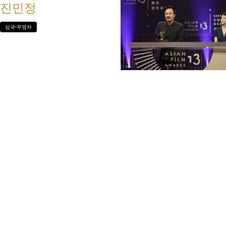
진민정
삼국-무영자