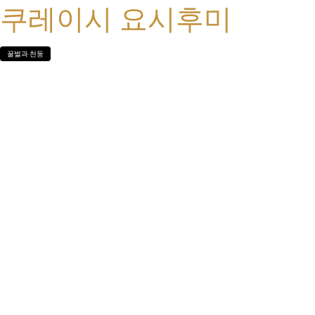
쿠레이시 요시후미
꿀벌과 천둥