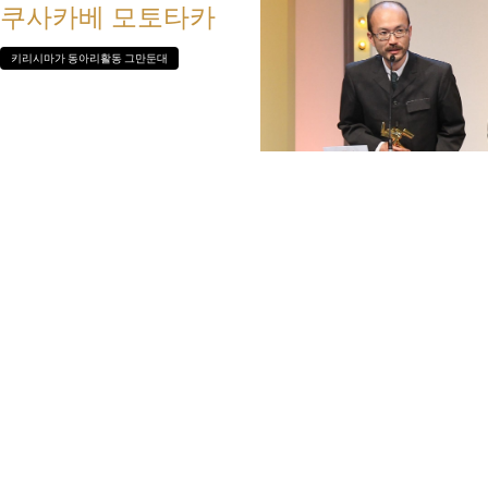
쿠사카베 모토타카
키리시마가 동아리활동 그만둔대