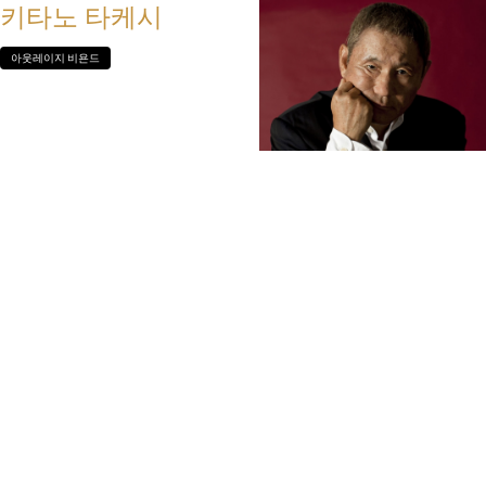
키타노 타케시
아웃레이지 비욘드