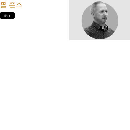
필 존스
대지진