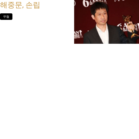
해중문, 손립
무협