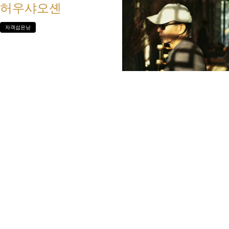
허우샤오셴
자객섭은낭