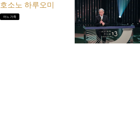
호소노 하루오미
어느 가족