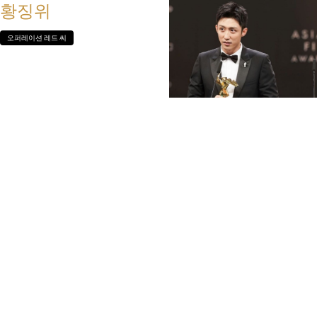
황징위
오퍼레이션 레드 씨