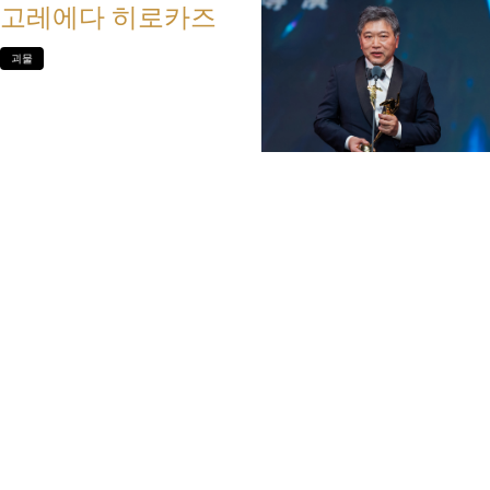
고레에다 히로카즈
괴물