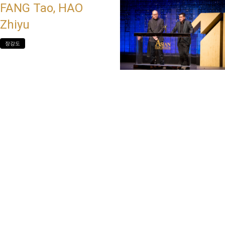
FANG Tao, HAO
Zhiyu
장강도