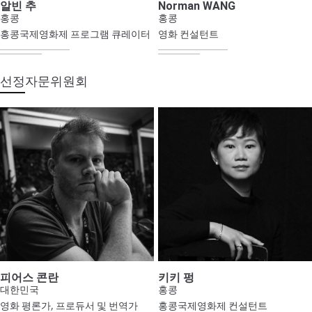
알빈 추
Norman WANG
홍콩
홍콩
홍콩국제영화제 프로그램 큐레이터
영화 컨설턴트
선정자문위원회
피어스 콘란
키키 펑
대한민국
홍콩
영화 평론가, 프로듀서 및 번역가
홍콩국제영화제 컨설턴트