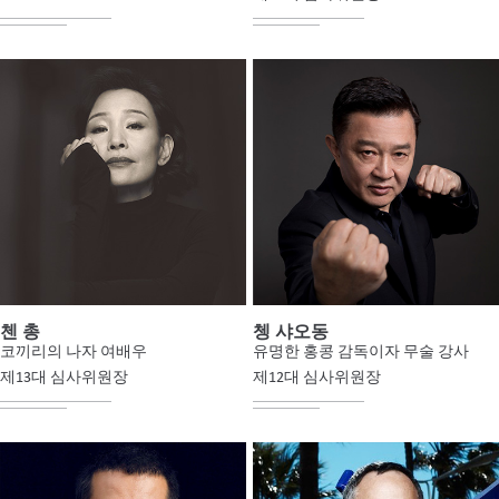
첸 총
쳉 샤오동
코끼리의 나자 여배우
유명한 홍콩 감독이자 무술 강사
제13대 심사위원장
제12대 심사위원장