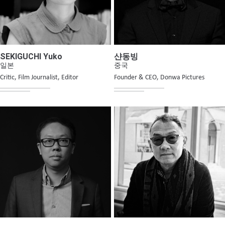
SEKIGUCHI Yuko
샨동빙
일본
중국
Critic, Film Journalist, Editor
Founder & CEO, Donwa Pictures