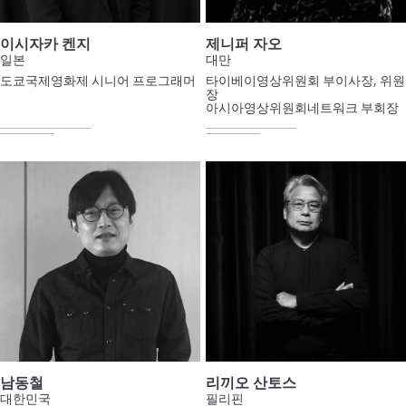
이시자카 켄지
제니퍼 자오
일본
대만
도쿄국제영화제 시니어 프로그래머
타이베이영상위원회 부이사장, 위원
장
아시아영상위원회네트워크 부회장
남동철
리끼오 산토스
대한민국
필리핀