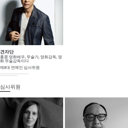
견자단
홍콩 영화배우, 무술가, 영화감독, 영
화 무술감독이다
제8대 연예인 심사위원
심사위원