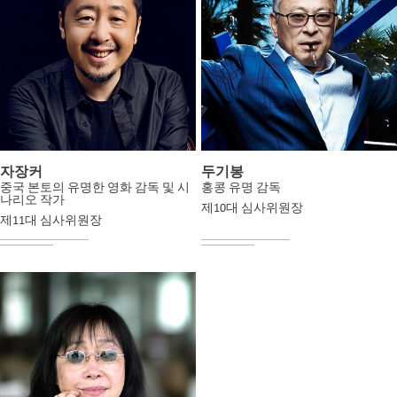
자장커
두기봉
중국 본토의 유명한 영화 감독 및 시
홍콩 유명 감독
나리오 작가
제10대 심사위원장
제11대 심사위원장