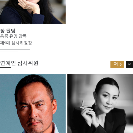
장 원팅
홍콩 유명 감독
제9대 심사위원장
연예인 심사위원
더