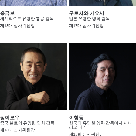
홍금보
구로사와 기요시
세계적으로 유명한 홍콩 감독
일본 유명한 영화 감독
제18대 심사위원장
제17대 심사위원장
장이모우
이창동
중국 본토의 유명한 영화 감독
한국의 유명한 영화 감독이자 시나
리오 작가
제16대 심사위원장
제15회 심사위원장