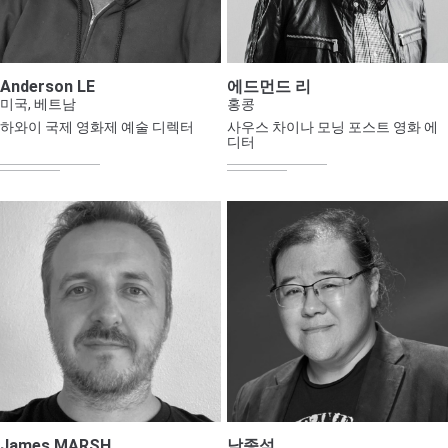
Anderson LE
에드먼드 리
미국, 베트남
홍콩
하와이 국제 영화제 예술 디렉터
사우스 차이나 모닝 포스트 영화 에
디터
James MARSH
남종석