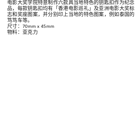
电影大奖学院特意制作六款具当地特色的钥匙扣作为纪念
品，每款钥匙扣均有「香港电影巡礼」及亚洲电影大奖标
志和奖座图案，并分别印上当地的特色图案，例如泰国的
笃笃车等。
尺寸：70mm x 45mm
物料：亚克力