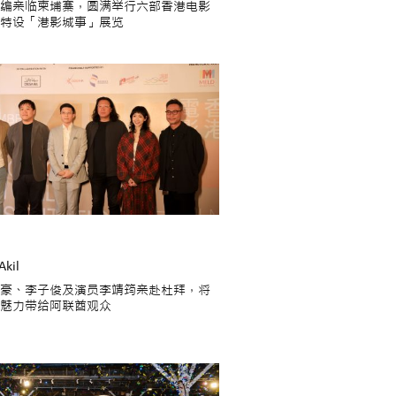
编亲临柬埔寨，圆满举行六部香港电影
特设「港影城事」展览
Akil
豪、李子俊及演员李靖筠亲赴杜拜，将
魅力带给阿联酋观众