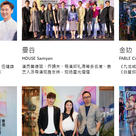
曼谷
金边
HOUSE Samyan
FABLE C
、伍健雄
演员黄德斌、乔靖夫、导演邱礼涛等多名港、泰
《九龙城
影
艺人及导演现身支持，现场星光熠熠
《白昼如