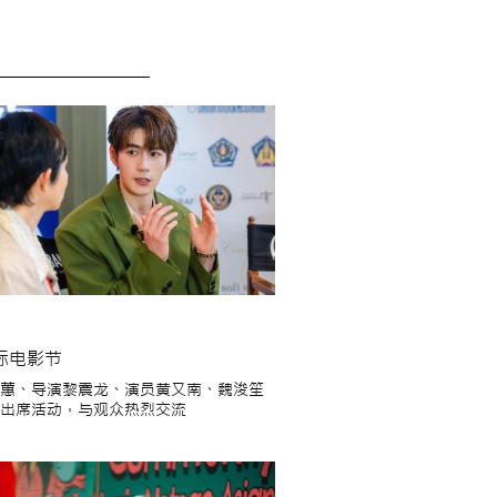
际电影节
蕙、导演黎震龙、演员黄又南、魏浚笙
出席活动，与观众热烈交流