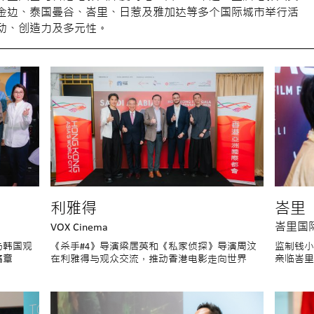
金边、泰国曼谷、峇里、日惹及雅加达等多个国际城市举行活
动、创造力及多元性。
利雅得
峇里
VOX Cinema
峇里国
与韩国观
《杀手#4》导演梁居英和《私家侦探》导演周汶
监制钱小
篇章
在利雅得与观众交流，推动香港电影走向世界
亲临峇里