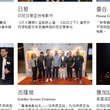
日惹
曼谷
印尼日惹亚洲电影节
House C
复版、
《灯火阑珊》监制陈心遥、《白日之下》演员许
「新导展
导演关锦
月湘和配乐朱芸编亲临印尼日惹参与
不同类型
电影。
吉隆坡
雅加
Golden Screen Cinemas
峇里岛
不同类型
「香港电影巡礼——马来西亚站」为马来西亚当
印尼的观