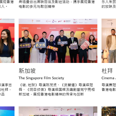
展现香港
亲临曼谷出席映后谈及影迷活动，携手展现香港
乐人朱芸
影人。
电影的多元与敢创精神
的放映及
新加坡
杜拜
The Singapore Film Society
Cinema 
导演李志
《破. 地狱》导演陈茂贤、《武替道》导演梁冠
导演萧冠
临杜拜，
舜、《阴目侦信》导演梁国辉及编剧曾宪宁亮相
香港电影
作品
新加坡，展现香港电影精神的传承与创新