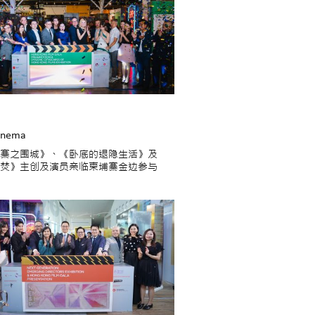
inema
寨之围城》、《卧底的退隐生活》及
焚》主创及演员亲临柬埔寨金边参与