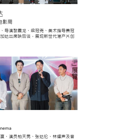
达
电影周
、导演黎震龙、梁冠尧、美术指导萧冠
加达出席映后谈，展现新世代港产片创
inema
瀛、演员柏天男、张达伦、林耀声及音