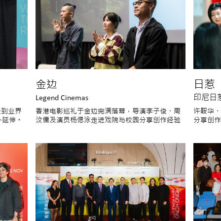
金边
日惹
Legend Cinemas
印尼日
谈到业界
香港电影巡礼于金边完满落幕，导演李子俊、周
许鞍华、
外延伸。
汶儒及演员杨偲泳走进戏院与校园分享创作经验
分享创作