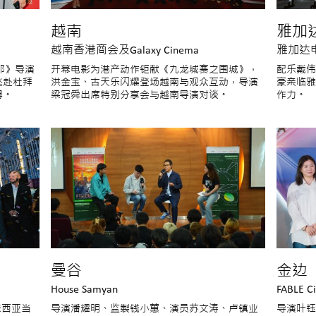
越南
雅加
越南香港商会及Galaxy Cinema
雅加达
三郎》导演
开幕电影为港产动作钜献《九龙城寨之围城》，
配乐戴伟
飞赴杜拜
洪金宝、古天乐闪耀登场越南与观众互动，导演
豪亲临雅
得。
梁冠舜出席特别分享会与越南导演对谈。
作力。
曼谷
金边
House Samyan
FABLE C
来西亚当
导演潘耀明、监製钱小蕙、演员苏文涛、卢镇业
导演叶钰