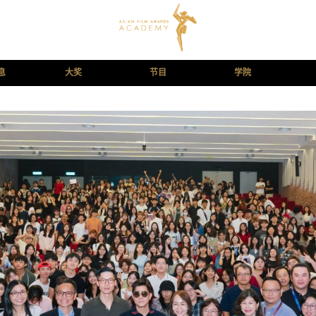
息
大奖
节目
学院