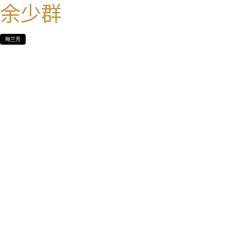
余少群
梅兰芳