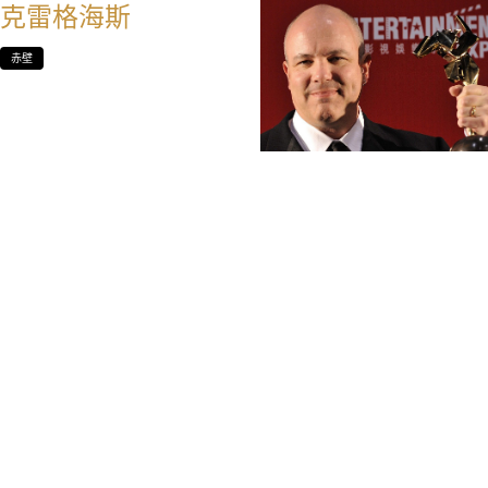
克雷格海斯
赤壁