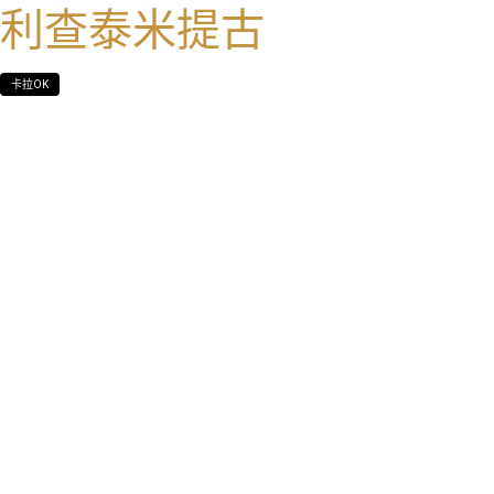
利查泰米提古
卡拉OK