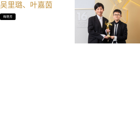
吴里璐、叶嘉茵
梅艳芳