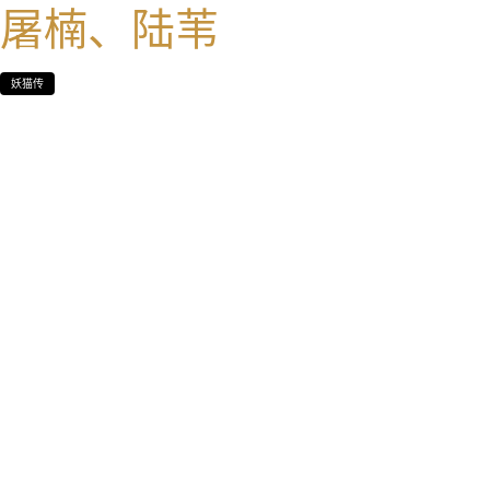
屠楠、陆苇
妖猫传