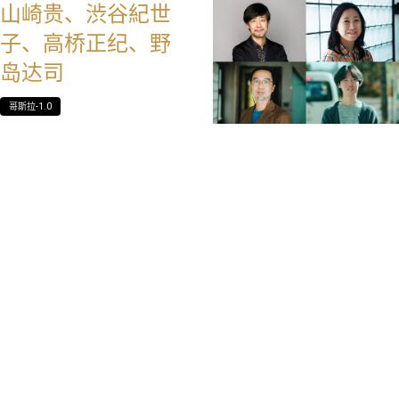
山崎贵、渋谷紀世
子、高桥正纪、野
岛达司
哥斯拉-1.0